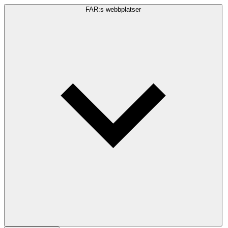
FAR:s webbplatser
Sökfråga
Sök