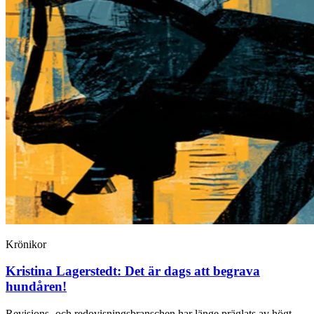
Krönikor
Kristina Lagerstedt:
Det är dags att begrava
hundåren!
Revisions- och redovisningsbranschen har länge präglats av högt