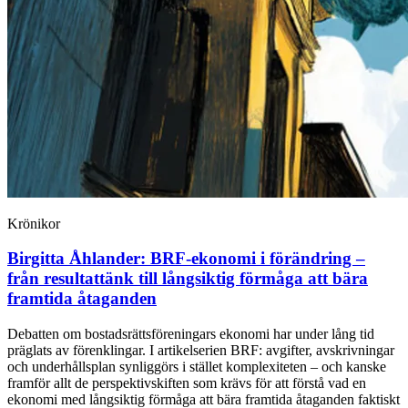
Krönikor
Birgitta Åhlander:
BRF-ekonomi i förändring –
från resultattänk till långsiktig förmåga att bära
framtida åtaganden
Debatten om bostadsrättsföreningars ekonomi har under lång tid
präglats av förenklingar. I artikelserien BRF: avgifter, avskrivningar
och underhållsplan synliggörs i stället komplexiteten – och kanske
framför allt de perspektivskiften som krävs för att förstå vad en
ekonomi med långsiktig förmåga att bära framtida åtaganden faktiskt