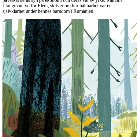
påverkat deras syn på ekonomi och deras val av yrke. Ramona
Liungman, vd för Elera, skriver om hur hållbarhet var en
självklarhet under hennes barndom i Rumänien.