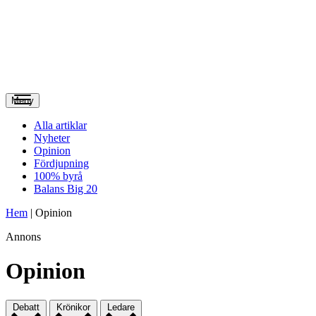
Meny
Alla artiklar
Nyheter
Opinion
Fördjupning
100% byrå
Balans Big 20
Hem
|
Opinion
Annons
Opinion
Debatt
Krönikor
Ledare