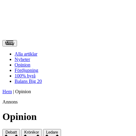
Meny
Alla artiklar
Nyheter
Opinion
Fördjupning
100% byrå
Balans Big 20
Hem
|
Opinion
Annons
Opinion
Debatt
Krönikor
Ledare