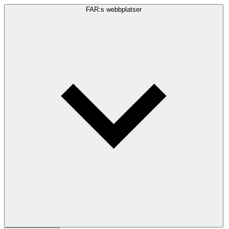
FAR:s webbplatser
Sökfråga
Sök