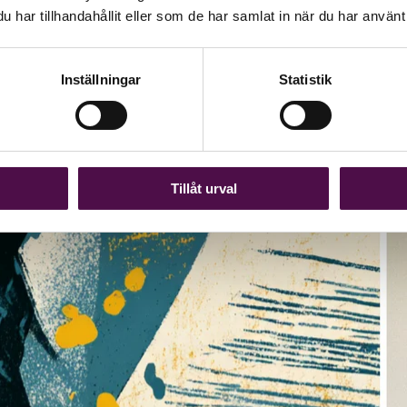
har tillhandahållit eller som de har samlat in när du har använt 
behöver auktorisationen bli en kundfråga
Inställningar
Statistik
rav på auktorisation. Det ställer höga krav på kunderna – men utan att g
 FAR:s Strategigrupp Redovisnings- och Lönekonsulter i en debattartike
Tillåt urval