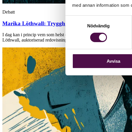
med annan information som du 
Debatt
Samtyckesval
Marika Löthwall:
Trygghet är ingen slump – därför 
Nödvändig
I dag kan i princip vem som helst erbjuda redovisningstjänster – utan k
Löthwall, auktoriserad redovisningskonsult på Talenom och ledamot i
Avvisa