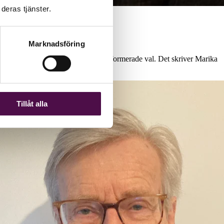
deras tjänster.
Marknadsföring
e rätt förutsättningar för att göra informerade val. Det skriver Marika
l för Balans.
Tillåt alla