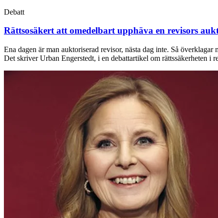
Debatt
Rättsosäkert att omedelbart upphäva en revisors aukt
Ena dagen är man auktoriserad revisor, nästa dag inte. Så överklagar ma
Det skriver Urban Engerstedt, i en debattartikel om rättssäkerheten i r