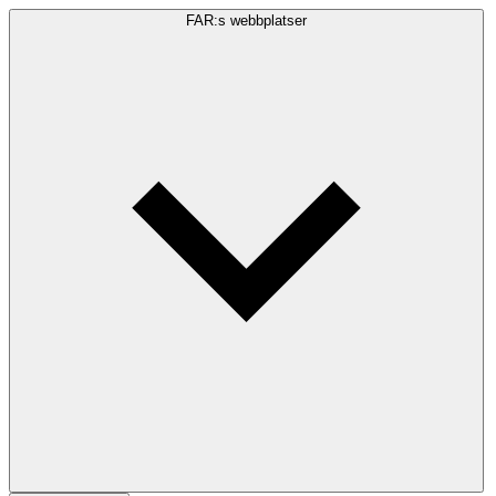
FAR:s webbplatser
Sökfråga
Sök