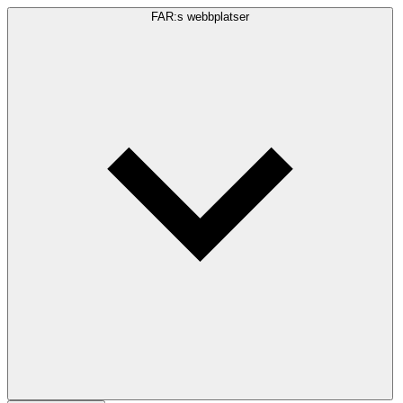
FAR:s webbplatser
Sökfråga
Sök