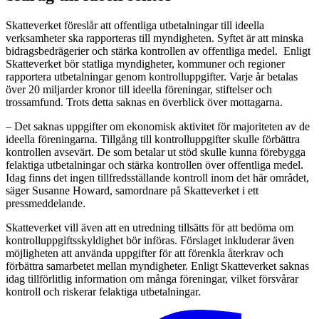
Skatteverket föreslår att offentliga utbetalningar till ideella
verksamheter ska rapporteras till myndigheten. Syftet är att minska
bidragsbedrägerier och stärka kontrollen av offentliga medel. Enligt
Skatteverket bör statliga myndigheter, kommuner och regioner
rapportera utbetalningar genom kontrolluppgifter. Varje år betalas
över 20 miljarder kronor till ideella föreningar, stiftelser och
trossamfund. Trots detta saknas en överblick över mottagarna.
– Det saknas uppgifter om ekonomisk aktivitet för majoriteten av de
ideella föreningarna. Tillgång till kontrolluppgifter skulle förbättra
kontrollen avsevärt. De som betalar ut stöd skulle kunna förebygga
felaktiga utbetalningar och stärka kontrollen över offentliga medel.
Idag finns det ingen tillfredsställande kontroll inom det här området,
säger Susanne Howard, samordnare på Skatteverket i ett
pressmeddelande.
Skatteverket vill även att en utredning tillsätts för att bedöma om
kontrolluppgiftsskyldighet bör införas. Förslaget inkluderar även
möjligheten att använda uppgifter för att förenkla återkrav och
förbättra samarbetet mellan myndigheter. Enligt Skatteverket saknas
idag tillförlitlig information om många föreningar, vilket försvårar
kontroll och riskerar felaktiga utbetalningar.