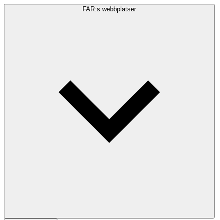
FAR:s webbplatser
Sökfråga
Sök