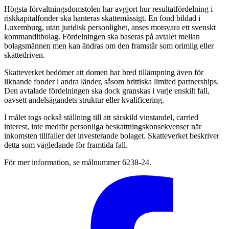
Högsta förvaltningsdomstolen har avgjort hur resultatfördelning i
riskkapitalfonder ska hanteras skattemässigt. En fond bildad i
Luxemburg, utan juridisk personlighet, anses motsvara ett svenskt
kommanditbolag. Fördelningen ska baseras på avtalet mellan
bolagsmännen men kan ändras om den framstår som orimlig eller
skattedriven.
Skatteverket bedömer att domen har bred tillämpning även för
liknande fonder i andra länder, såsom brittiska limited partnerships.
Den avtalade fördelningen ska dock granskas i varje enskilt fall,
oavsett andelsägandets struktur eller kvalificering.
I målet togs också ställning till att särskild vinstandel, carried
interest, inte medför personliga beskattningskonsekvenser när
inkomsten tillfaller det investerande bolaget. Skatteverket beskriver
detta som vägledande för framtida fall.
För mer information, se målnummer 6238-24.