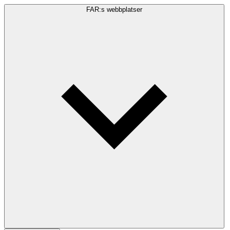
FAR:s webbplatser
Sökfråga
Sök