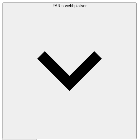
FAR:s webbplatser
Sökfråga
Sök