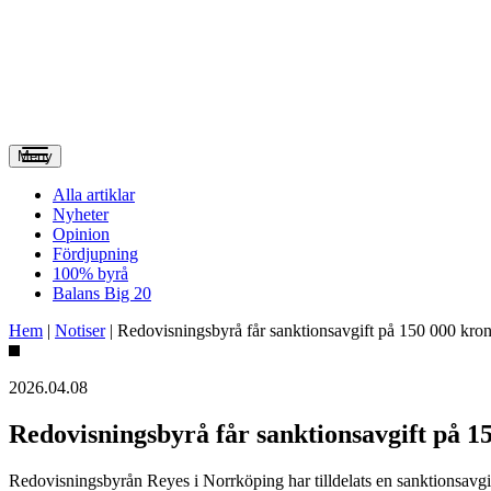
Meny
Alla artiklar
Nyheter
Opinion
Fördjupning
100% byrå
Balans Big 20
Hem
|
Notiser
|
Redovisningsbyrå får sanktionsavgift på 150 000 kro
2026.04.08
Redovisningsbyrå får sanktionsavgift på 1
Redovisningsbyrån Reyes i Norrköping har tilldelats en sanktionsavgift 