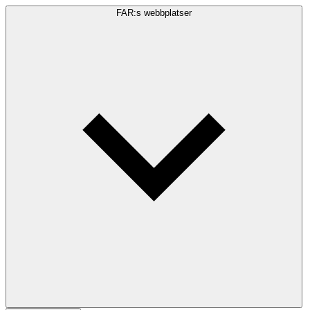
FAR:s webbplatser
Sökfråga
Sök