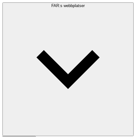
FAR:s webbplatser
Sökfråga
Sök