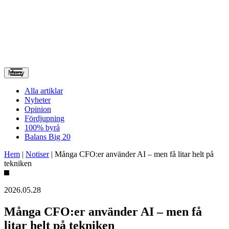
Meny
Alla artiklar
Nyheter
Opinion
Fördjupning
100% byrå
Balans Big 20
Hem
|
Notiser
|
Många CFO:er använder AI – men få litar helt på
tekniken
2026.05.28
Många CFO:er använder AI – men få
litar helt på tekniken