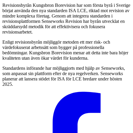
Revisionsbyrån Kungsbron Borevision har som första byrå i Sverige
börjat använda den nya standarden ISA LCE, riktad mot revision av
mindre komplexa företag. Genom att integrera standarden i
revisionsplattformen Senseworks Revision har byrån utvecklat en
skräddarsydd metodik för att effektivisera och fokusera
revisionsarbetet.
Enligt revisionsbyrån möjliggör metoden ett mer risk- och
värdefokuserat arbetssätt som bygger på professionella
bedömningar. Kungsbron Borevision menar att detta inte bara höjer
kvaliteten utan även ökar värdet för kunderna.
Standardens införande har möjliggjorts med hjälp av Senseworks,
som anpassat sin plattform efter de nya regelverken. Senseworks
planerar att lansera stödet för ISA för LCE bredare under hösten
2025.