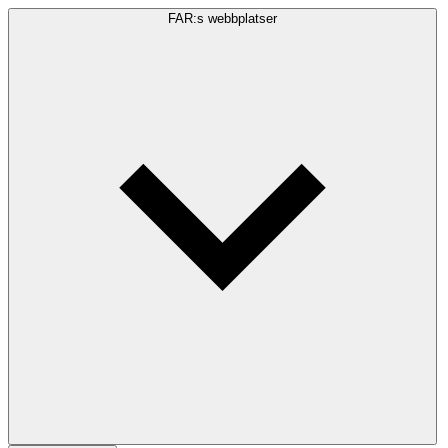
FAR:s webbplatser
Sökfråga
Sök