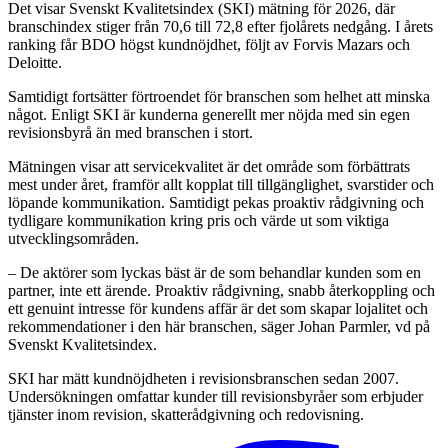
Det visar Svenskt Kvalitetsindex (SKI) mätning för 2026, där
branschindex stiger från 70,6 till 72,8 efter fjolårets nedgång. I årets
ranking får BDO högst kundnöjdhet, följt av Forvis Mazars och
Deloitte.
Samtidigt fortsätter förtroendet för branschen som helhet att minska
något. Enligt SKI är kunderna generellt mer nöjda med sin egen
revisionsbyrå än med branschen i stort.
Mätningen visar att servicekvalitet är det område som förbättrats
mest under året, framför allt kopplat till tillgänglighet, svarstider och
löpande kommunikation. Samtidigt pekas proaktiv rådgivning och
tydligare kommunikation kring pris och värde ut som viktiga
utvecklingsområden.
– De aktörer som lyckas bäst är de som behandlar kunden som en
partner, inte ett ärende. Proaktiv rådgivning, snabb återkoppling och
ett genuint intresse för kundens affär är det som skapar lojalitet och
rekommendationer i den här branschen, säger Johan Parmler, vd på
Svenskt Kvalitetsindex.
SKI har mätt kundnöjdheten i revisionsbranschen sedan 2007.
Undersökningen omfattar kunder till revisionsbyråer som erbjuder
tjänster inom revision, skatterådgivning och redovisning.