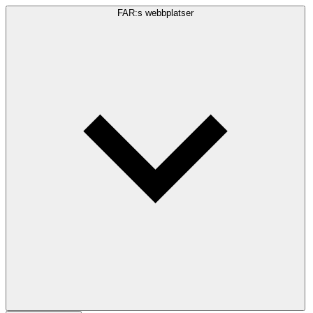
FAR:s webbplatser
Sökfråga
Sök