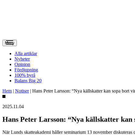
Meny
Alla artiklar
Nyheter
Opinion
Fördjupning
100% byrå
Balans Big 20
Hem
|
Notiser
|
Hans Peter Larsson: “Nya källskatter kan sopa bort v
2025.11.04
Hans Peter Larsson: “Nya källskatter kan 
När Lunds skatteakademi håller seminarium 13 november diskuteras de