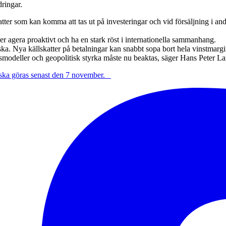
dringar.
tter som kan komma att tas ut på investeringar och vid försäljning i an
r agera proaktivt och ha en stark röst i internationella sammanhang.
 Nya källskatter på betalningar kan snabbt sopa bort hela vinstmarginal
rsmodeller och geopolitisk styrka måste nu beaktas, säger Hans Peter La
ka göras senast den 7 november.