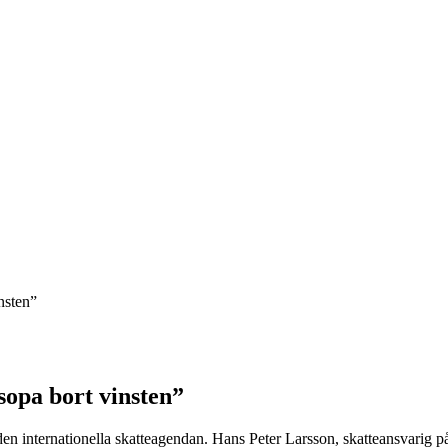
insten”
sopa bort vinsten”
n internationella skatteagendan. Hans Peter Larsson, skatteansvarig p