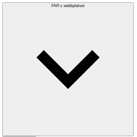
FAR:s webbplatser
Sökfråga
Sök