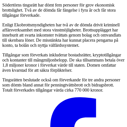
Södertörns tingsrätt har dömt fem personer för grov ekonomisk
brottslighet. Två av de dömda får fängelse i fyra år och får stora
tillgångar förverkade.
Enligt Ekobrottsmyndigheten har två av de dömda drivit kriminell
affärsverksamhet med stora vinstmöjligheter. Brottsupplägget har
inneburit att svarta inkomster tvättats genom bolag och omvandlats
till skenbara löner. De misstänkta har kunnat placera pengarna på
konto, ta bolån och nyttja välfärdssystemet.
Tillgångar som förverkats inkluderar bostadsrätter, kryptotillgångar
och kontanter till mångmiljonbelopp. De ska tillsammans betala över
1,8 miljoner kronor i förverkat värde till staten. Domen omfattar
även kvarstad för att säkra förpliktelser.
Tingsrätten beslutade också om förverkande för tre andra personer
som dömts bland annat för penningtvättsbrott och bidragsbrott.
Totalt förverkades tillgångar värda cirka 770 000 kronor.