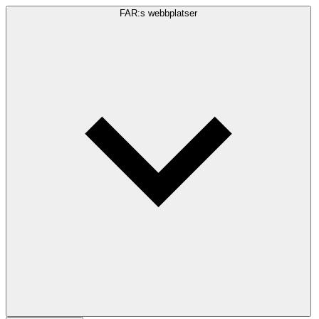
FAR:s webbplatser
Sökfråga
Sök