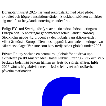
Börsnoteringsåret 2025 har varit rekordstarkt med ökad global
aktivitet och högre transaktionsvärden. Stockholmsbörsen utmärker
sig med flera betydande noteringar under året.
Enligt EY stod Sverige för fyra av de tio största börsnoteringarna i
Europa och 15 noteringar genomfördes totalt i landet. Nasdaq
Stockholm nådde 4,2 procent av det globala transaktionsvärdet
vilket är störst i Europa. Den mest uppmärksammade noteringen var
säkerhetsbolaget Verisure som blev tredje störst globalt under 2025.
Private Equity spelade en central roll globalt för att driva upp
aktiviteten på IPO-marknaden (Initial Public Offering). PE- och VC-
backade bolag låg bakom hälften av årets tio största affärer. Inför
2026 väntas hög aktivitet men också selektivitet och osäkerhet
påverka marknaden.