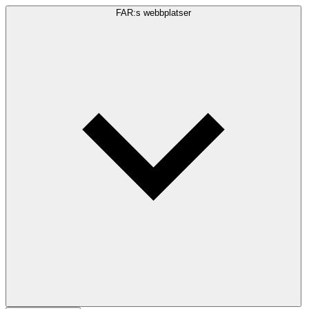
FAR:s webbplatser
Sökfråga
Sök