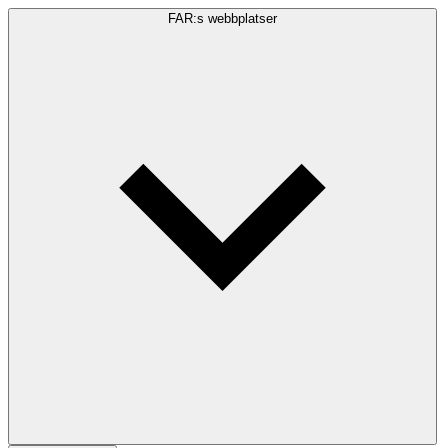
FAR:s webbplatser
Sökfråga
Sök