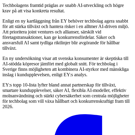
Techbolagens framtid präglas av snabb AI-utveckling och högre
krav på att visa konkreta resultat.
Enligt en ny kartläggning från EY behöver techbolag agera snabbt
för att stärka tillväxt och hantera risker i en alltmer AI-driven miljö.
Att prioritera joint ventures och allianser, särskilt vid
företagstransaktioner, kan ge konkurrensfördelar. Säker och
ansvarsfull AI samt tydliga riktlinjer blir avgörande för hållbar
tillväxt.
En ny undersökning visar att svenska konsumenter är skeptiska till
AI-stödda köpresor jämfört med globalt snitt. För techbolag i
Sverige finns möjligheten att kombinera AI-styrkor med mänskliga
inslag i kundupplevelsen, enligt EY:s analys.
EY:s topp 10-lista lyfter bland annat partnerskap för tillväxt,
smartare kundupplevelser, säker AI, flexibla AI-modeller, effektiv
molnanvändning och stärkt cybersäkerhet som centrala möjligheter
för techbolag som vill växa hållbart och konkurrenskraftigt fram till
2026.