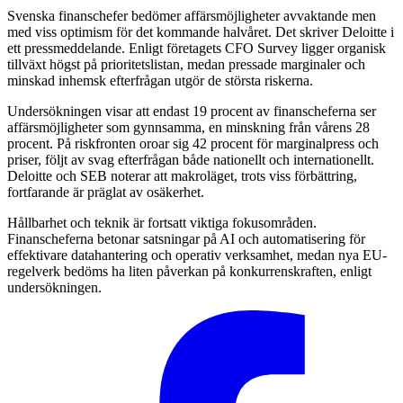
Svenska finanschefer bedömer affärsmöjligheter avvaktande men
med viss optimism för det kommande halvåret. Det skriver Deloitte i
ett pressmeddelande. Enligt företagets CFO Survey ligger organisk
tillväxt högst på prioritetslistan, medan pressade marginaler och
minskad inhemsk efterfrågan utgör de största riskerna.
Undersökningen visar att endast 19 procent av finanscheferna ser
affärsmöjligheter som gynnsamma, en minskning från vårens 28
procent. På riskfronten oroar sig 42 procent för marginalpress och
priser, följt av svag efterfrågan både nationellt och internationellt.
Deloitte och SEB noterar att makroläget, trots viss förbättring,
fortfarande är präglat av osäkerhet.
Hållbarhet och teknik är fortsatt viktiga fokusområden.
Finanscheferna betonar satsningar på AI och automatisering för
effektivare datahantering och operativ verksamhet, medan nya EU-
regelverk bedöms ha liten påverkan på konkurrenskraften, enligt
undersökningen.