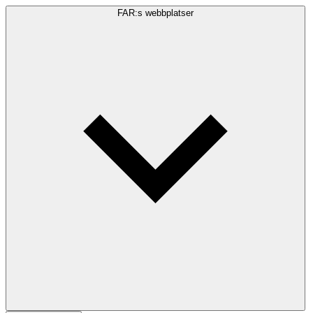
FAR:s webbplatser
Sökfråga
Sök