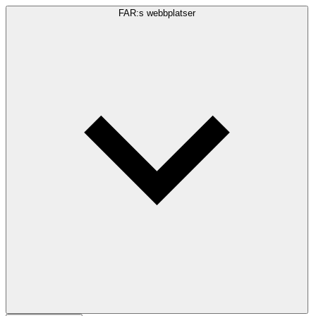
FAR:s webbplatser
Sökfråga
Sök