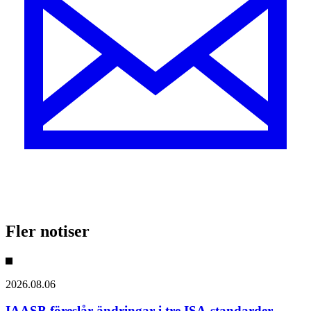
Fler notiser
2026.08.06
IAASB föreslår ändringar i tre ISA-standarder