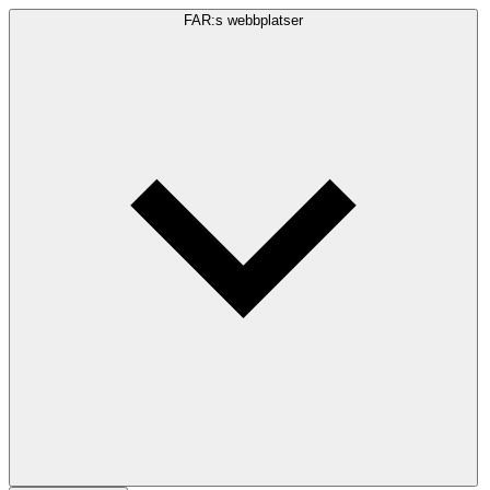
FAR:s webbplatser
Sökfråga
Sök