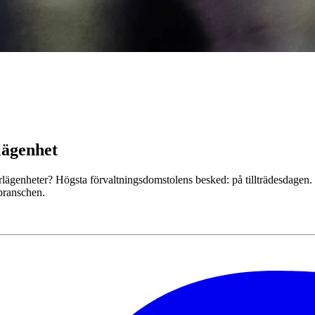
lägenhet
garlägenheter? Högsta förvaltningsdomstolens besked: på tillträdesdagen
branschen.