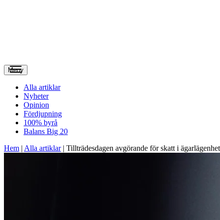
Meny
Alla artiklar
Nyheter
Opinion
Fördjupning
100% byrå
Balans Big 20
Hem
|
Alla artiklar
|
Tillträdesdagen avgörande för skatt i ägarlägenhet