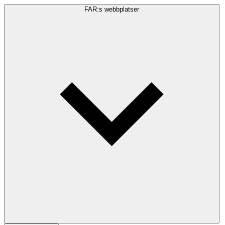
FAR:s webbplatser
Sökfråga
Sök