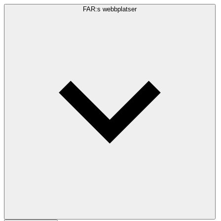
FAR:s webbplatser
Sökfråga
Sök