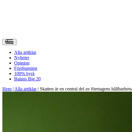
Meny
Alla artiklar
Nyheter
Opinion
Fördjupning
100% byrå
Balans Big 20
Hem
|
Alla artiklar
|
Skatten är en central del av företagens hållbarhets