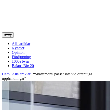
Meny
Alla artiklar
Nyheter
Opinion
Fördjupning
100% byrå
Balans Big 20
Hem
|
Alla artiklar
|
“Skattemoral passar inte vid offentliga
upphandlingar”