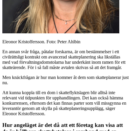
Eleonor Kristoffersson. Foto: Peter Ahlbin
En annan svår fråga, påtalar forskarna, är om bestämmelser i ett
civilrättsligt kontrakt om avancerad skatteplanering ska likställas
med vad förvaltningsdomstolarna har underkänt inom ramen för ett
skatteärende. För i så fall måste avtalen skrivas så att det framgår.
Men knäckfrågan är hur man kommer åt dem som skatteplanerar just
nu.
Att kunna koppla till en dom i skatteflyktslagen blir alltså inte
relevant vid tidpunkten för upphandlingen. Det kan också hämma
konkurrensen, eftersom det kan finnas parter som vill missgynna en
leverantör genom att skylla på skatteplaneringsupplägg, säger
Eleonor Kristoffersson.
Hur angeläget är det då att ett företag kan visa att