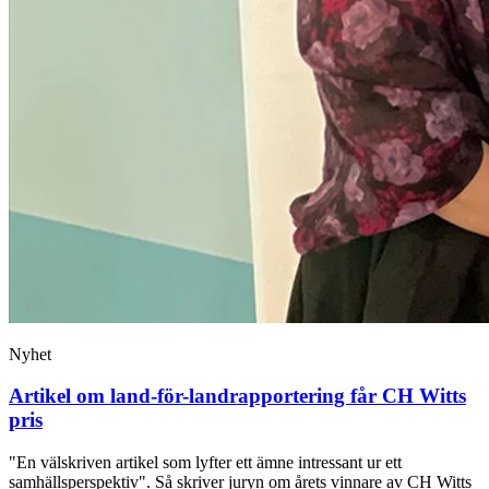
Nyhet
Artikel om land-för-landrapportering får CH Witts
pris
"En välskriven artikel som lyfter ett ämne intressant ur ett
samhällsperspektiv". Så skriver juryn om årets vinnare av CH Witts