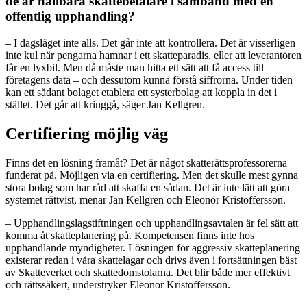
de är hållbara skattebetalare i samband med en
offentlig upphandling?
– I dagsläget inte alls. Det går inte att kontrollera. Det är visserligen
inte kul när pengarna hamnar i ett skatteparadis, eller att leverantören
får en lyxbil. Men då måste man hitta ett sätt att få access till
företagens data – och dessutom kunna förstå siffrorna. Under tiden
kan ett sådant bolaget etablera ett systerbolag att koppla in det i
stället. Det går att kringgå, säger Jan Kellgren.
Certifiering möjlig väg
Finns det en lösning framåt? Det är något skatterättsprofessorerna
funderat på. Möjligen via en certifiering. Men det skulle mest gynna
stora bolag som har råd att skaffa en sådan. Det är inte lätt att göra
systemet rättvist, menar Jan Kellgren och Eleonor Kristoffersson.
– Upphandlingslagstiftningen och upphandlingsavtalen är fel sätt att
komma åt skatteplanering på. Kompetensen finns inte hos
upphandlande myndigheter. Lösningen för aggressiv skatteplanering
existerar redan i våra skattelagar och drivs även i fortsättningen bäst
av Skatteverket och skattedomstolarna. Det blir både mer effektivt
och rättssäkert, understryker Eleonor Kristoffersson.