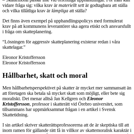
vidare fråga sig: vilka krav är
materiellt sett
är godtagbara att ställa
och vilka tillåtliga krav är
lämpliga
att ställa?
Det finns även exempel på upphandlingspolicys med formulerat
krav på att kommunens leverantörer ska agera etiskt och ansvarsfullt
i fråga om skatteplanering.
“Lösningen för aggressiv skatteplanering existerar redan i våra
skattelagar.”
Eleonor Kristoffersson
Eleonor Kristoffersson
Hållbarhet, skatt och moral
Men hållbarhetsperspektivet på skatter är mycket mer sammansatt än
att företagen ska betala så mycket skatt som möjligt, eller bete sig
moraliskt. Det menar alltså Jan Kellgren och
Eleonor
Kristoffersson
, professor i skatterätt vid Örebro universitet, som
tillsammans har uppmärksammat frågan i en artikel i Svensk
Skattetidning.
I sin artikel skriver skatterättsprofessorerna att de är skeptiska till att
inom ramen för gällande rätt få in villkor av skattemoralisk karaktär i