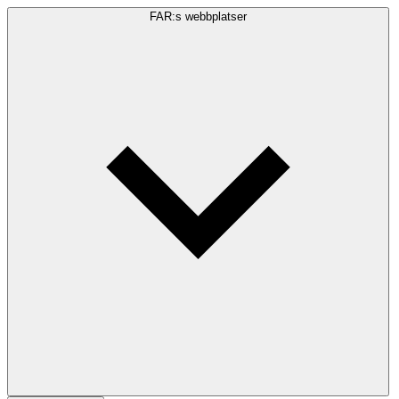
FAR:s webbplatser
Sökfråga
Sök