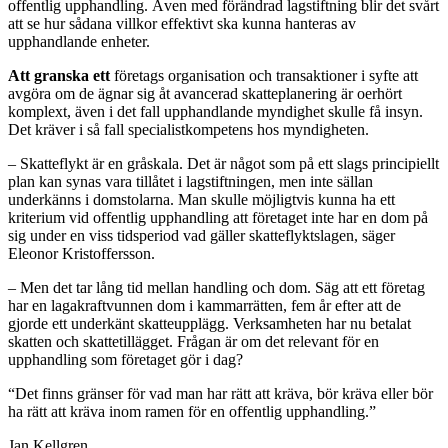
offentlig upphandling. Även med förändrad lagstiftning blir det svårt
att se hur sådana villkor effektivt ska kunna hanteras av
upphandlande enheter.
Att granska ett
företags organisation och transaktioner i syfte att
avgöra om de ägnar sig åt avancerad skatteplanering är oerhört
komplext, även i det fall upphandlande myndighet skulle få insyn.
Det kräver i så fall specialistkompetens hos myndigheten.
– Skatteflykt är en gråskala. Det är något som på ett slags principiellt
plan kan synas vara tillåtet i lagstiftningen, men inte sällan
underkänns i domstolarna. Man skulle möjligtvis kunna ha ett
kriterium vid offentlig upphandling att företaget inte har en dom på
sig under en viss tidsperiod vad gäller skatteflyktslagen, säger
Eleonor Kristoffersson.
– Men det tar lång tid mellan handling och dom. Säg att ett företag
har en lagakraftvunnen dom i kammarrätten, fem år efter att de
gjorde ett underkänt skatteupplägg. Verksamheten har nu betalat
skatten och skattetillägget. Frågan är om det relevant för en
upphandling som företaget gör i dag?
“Det finns gränser för vad man har rätt att kräva, bör kräva eller bör
ha rätt att kräva inom ramen för en offentlig upphandling.”
Jan Kellgren