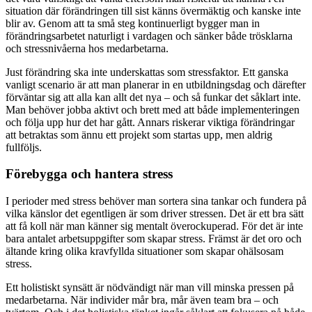
situation där förändringen till sist känns övermäktig och kanske inte
blir av. Genom att ta små steg kontinuerligt bygger man in
förändringsarbetet naturligt i vardagen och sänker både trösklarna
och stressnivåerna hos medarbetarna.
Just förändring ska inte underskattas som stressfaktor. Ett ganska
vanligt scenario är att man planerar in en utbildningsdag och därefter
förväntar sig att alla kan allt det nya – och så funkar det såklart inte.
Man behöver jobba aktivt och brett med att både implementeringen
och följa upp hur det har gått. Annars riskerar viktiga förändringar
att betraktas som ännu ett projekt som startas upp, men aldrig
fullföljs.
Förebygga och hantera stress
I perioder med stress behöver man sortera sina tankar och fundera på
vilka känslor det egentligen är som driver stressen. Det är ett bra sätt
att få koll när man känner sig mentalt överockuperad. För det är inte
bara antalet arbetsuppgifter som skapar stress. Främst är det oro och
ältande kring olika kravfyllda situationer som skapar ohälsosam
stress.
Ett holistiskt synsätt är nödvändigt när man vill minska pressen på
medarbetarna. När individer mår bra, mår även team bra – och