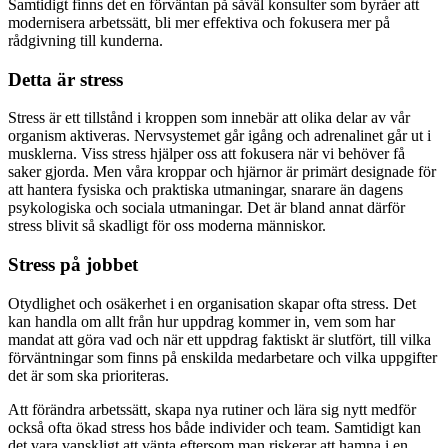
Samtidigt finns det en förväntan på såväl konsulter som byråer att
modernisera arbetssätt, bli mer effektiva och fokusera mer på
rådgivning till kunderna.
Detta är stress
Stress är ett tillstånd i kroppen som innebär att olika delar av vår
organism aktiveras. Nervsystemet går igång och adrenalinet går ut i
musklerna. Viss stress hjälper oss att fokusera när vi behöver få
saker gjorda. Men våra kroppar och hjärnor är primärt designade för
att hantera fysiska och praktiska utmaningar, snarare än dagens
psykologiska och sociala utmaningar. Det är bland annat därför
stress blivit så skadligt för oss moderna människor.
Stress på jobbet
Otydlighet och osäkerhet i en organisation skapar ofta stress. Det
kan handla om allt från hur uppdrag kommer in, vem som har
mandat att göra vad och när ett uppdrag faktiskt är slutfört, till vilka
förväntningar som finns på enskilda medarbetare och vilka uppgifter
det är som ska prioriteras.
Att förändra arbetssätt, skapa nya rutiner och lära sig nytt medför
också ofta ökad stress hos både individer och team. Samtidigt kan
det vara vanskligt att vänta eftersom man riskerar att hamna i en