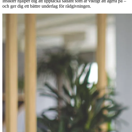
Insikter hjälper dig att upptäcka sådant som är viktigt att agera på –
och ger dig ett bättre underlag för rådgivningen.