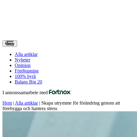
Meny
Alla artiklar
Nyheter
Opinion
Fördjupning
100% byrå
Balans Big 20
I annonssamarbete med
Hem
|
Alla artiklar
|
Skapa utrymme för förändring genom att
förebygga och hantera stress