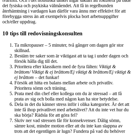
tvärtom. Och i det holistiska tänket ingår såklart att fokusera på både
det fysiska och psykiska välmåendet. Att få in regelbunden
återhämtning i vardagen kan därför vara ännu mer effektivt för att
förebygga stress än att exempelvis plocka bort arbetsuppgifter
och/eller uppdrag.
10 tips till redovisningskonsulten
Ta mikropauser – 5 minuter, två gånger om dagen gör stor
skillnad.
Bestäm tre saker som är viktigast att ta tag i under dagen och
försök hålla dig till det.
Prioritera efter klassikern med de fyra fälten:
Viktigt &
bråttom/ Viktigt & ej bråttom/Ej viktigt & bråttom/Ej viktigt &
ej bråttom
– det funkar!
Försök att hitta en balans mellan arbete och privatliv.
Prioritera sömn och träning.
Prata med din chef eller kollega om du är stressad – att få
prata av sig och bolla med någon kan ha stor betydelse.
Dela in det du känner stress inför i olika kategorier. Är det att
inte få ihop privatlivet med arbetslivet? Att du inte vet hur du
ska börja? Rädsla för att göra fel?
Skriv ner vad stressen får för konsekvenser. Dålig sömn,
sämre kost, mindre motion eller att du inte kan slappna av
trots att det egentligen är lugn? Fundera på vad du behöver