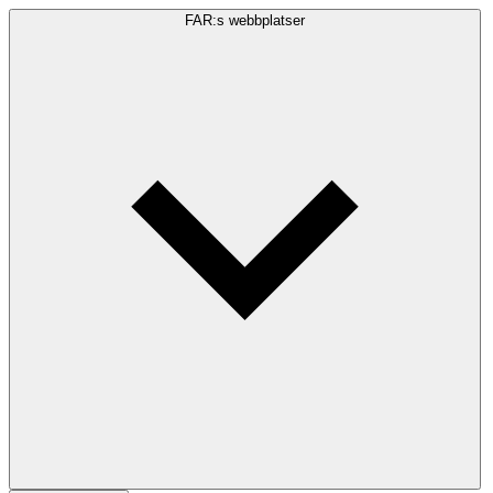
FAR:s webbplatser
Sökfråga
Sök