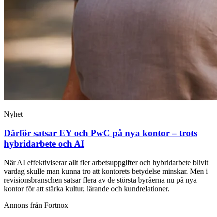
Nyhet
Därför satsar EY och PwC på nya kontor – trots
hybridarbete och AI
När AI effektiviserar allt fler arbetsuppgifter och hybridarbete blivit
vardag skulle man kunna tro att kontorets betydelse minskar. Men i
revisionsbranschen satsar flera av de största byråerna nu på nya
kontor för att stärka kultur, lärande och kundrelationer.
Annons från Fortnox