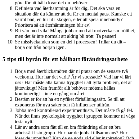
göra för att hålla kvar det du behöver.
Definiera vad återhämtning är för dig. Det ska vara en
situation där du känner att du får en mental paus. Kanske ett
varmt bad, en tur ut i skogen, eller att spela innebandy?
Prioritera så att återhämtningen blir av!
Bli vän med vila! Många jobbar med att motverka sin trötthet,
men det är inte normalt att aldrig bli trött. Ta pauser!
Se misslyckanden som en del i processen! Trillar du dit –
börja om från början igen.
5 tips till byrån för ett hållbart förändringsarbete
Börja med återblicksmöten där ni pratar om de senaste två
veckorna. Hur har det varit? Är vi stressade? Vad har vi lärt
oss? Här måste alla känna trygghet i att lyfta problem, det är
jätteviktigt! Men framför allt behöver mötena hållas
kontinuerligt – inte en gång om året.
Bestäm er för att ha ett nyfiket förhållningssätt. Se till att
exponeras för nya saker och få influenser utifrån.
Jobba med kontrollerad experimentlusta. Det måste få gå fel.
När det finns psykologisk trygghet i gruppen kommer ni våga
testa nytt.
Lär av andra som fått till en bra förändring eller ett bra
arbetssätt i sin grupp. Hur har de jobbat tillsammans? Hur
löser de uppgifter? Kan de ge goda råd eller inspiration? Och