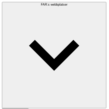
FAR:s webbplatser
Sökfråga
Sök