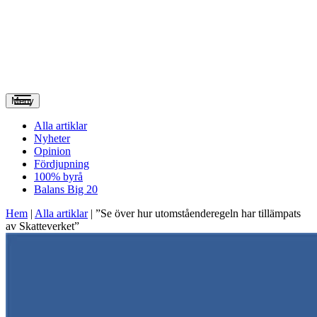
Meny
Alla artiklar
Nyheter
Opinion
Fördjupning
100% byrå
Balans Big 20
Hem
|
Alla artiklar
|
”Se över hur utomståenderegeln har tillämpats
av Skatteverket”