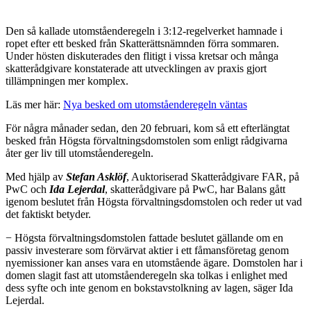
D
en så kallade utomståenderegeln i 3:12-regelverket hamnade i
ropet efter ett besked från Skatterättsnämnden förra sommaren.
Under hösten diskuterades den flitigt i vissa kretsar och många
skatterådgivare konstaterade att utvecklingen av praxis gjort
tillämpningen mer komplex.
Läs mer här:
Nya besked om utomstående­regeln väntas
För några månader sedan, den 20 februari, kom så ett efterlängtat
besked från Högsta förvaltningsdomstolen som enligt rådgivarna
åter ger liv till utomståenderegeln.
Med hjälp av
Stefan Asklöf
, Auktoriserad Skatterådgivare FAR, på
PwC och
Ida Lejerdal
, skatterådgivare på PwC, har Balans gått
igenom beslutet från Högsta förvaltningsdomstolen och reder ut vad
det faktiskt betyder.
− Högsta förvaltningsdomstolen fattade beslutet gällande om en
passiv investerare som förvärvat aktier i ett fåmansföretag genom
nyemissioner kan anses vara en utomstående ägare. Domstolen har i
domen slagit fast att utomståenderegeln ska tolkas i enlighet med
dess syfte och inte genom en bokstavstolkning av lagen, säger Ida
Lejerdal.