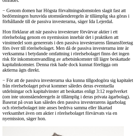
området.
− Genom domen har Högsta förvaltningsdomstolen slagit fast att
bedömningen huruvida utomståenderegeln är tillämplig ska göras i
förhållande till de passiva investerarna, säger Ida Lejerdal.
Hon förklarar att när passiva investerare förvärvar aktier i ett
rörelsebolag genom en nyemission innebär det i praktiken att
vinstmedel som genererats i den passiva investerarens fåmansföretag
förs över till rörelsebolaget. Men då de passiva investerarna inte är
verksamma i betydande omfattning i rörelsebolaget finns det ingen
risk för inkomstomvandling av arbetsinkomster till lägre beskattade
kapitalinkomster. Denna risk hade dock kunnat föreligga om
aktierna ägts direkt.
− För att de passiva investerarna ska kunna tillgodogöra sig kapitalet
från rörelsebolaget privat kommer således deras eventuella
utdelningar och kapitalvinster att beskattas enligt 3:12 regelverket
(om inte utomståenderegeln är tillämplig i deras privata ägarbolag).
Baserat på ovan kan således den passiva investerarens ägarbolag
och rörelsebolaget inte anses bedriva samma eller likartad
verksamhet även om aktier i rörelsebolaget förvärvats via en
nyemission, säger hon.