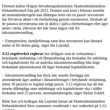
Därmed ändrar Högsta förvaltningsdomstolen Skatterättsnämndens
förhandsbesked från juli 2022. Domen som kom i februari innebär
att utomståenderegeln kan tillämpas även om en passiv investerare
har förvärvat aktier i ett rörelsebolag genom nyemission, förutsatt att
de passiva investerarna inte är aktiva i själva rörelsebolaget eller äger
aktier i detta, eftersom det inte finns någon risk för
inkomstomvandling.
− Entreprenörer, familjeföretag samt dess investerare kan därmed
andas ut för denna gång, säger Ida Lejerdal.
3:12-regelverket reglerar
hur delägare som är verksamma i
betydande omfattning i ett fåmansföretag ska beskattas för utdelning
och kapitalvinster för att undvika inkomstomvandling från högt
beskattade tjänsteinkomst till lägre beskattad kapitalinkomst.
− Inkomstomvandling har dock inte ansetts föreligga om
utomstående äger andelar i fåmansföretaget i betydande omfattning,
minst 30 procent av kapital enligt praxis. 3:12-reglerna har då inte
ansetts tillämpliga utan utdelningar och kapitalvinster ska i stället
beskattas med 25 procent, utomståenderegeln, säger Stefan Asklöf.
Både han och kollegan Ida Lejerdal menar att Skatterättsnämndens
förhandsbesked förra sommaren resulterade i stor osäkerhet på 3:12-