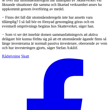
se över hur utomståenderegeln har tillämpats av Skatteverket vid
liknande situationer där samma och likartad verksamhet anses ha
uppkommit genom överföring av medel.
− Finns det fall där utomståenderegeln inte har ansetts vara
tillämplig? I så fall bör en förnyad genomgång göras och en
eventuell omprövnings begäras hos Skatteverket, säger han.
− Som vi ser det innebär domen sammanfattningsvis att aktiva
delägare bör kunna förlita sig på att ett utomstående ägande finns så
länge investerarna är normalt passiva investerare, oberoende av vem
och hur investeringen gjorts, säger Stefan Asklöf.
Rådgivning
Skatt