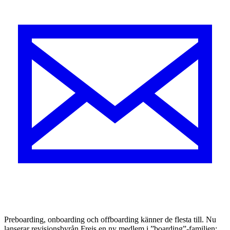
Preboarding, onboarding och offboarding känner de flesta till. Nu
lanserar revisionsbyrån Frejs en ny medlem i ”boarding”-familjen: