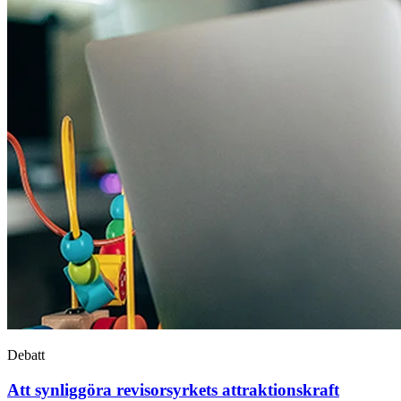
Debatt
Att synliggöra revisors­yrkets attraktions­kraft