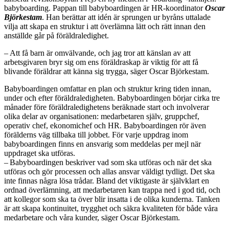
babyboarding. Pappan till babyboardingen är HR-koordinator
Oscar
Björkestam
. Han berättar att idén är sprungen ur byråns uttalade
vilja att skapa en struktur i att överlämna lätt och rätt innan den
anställde går på föräldraledighet.
– Att få barn är omvälvande, och jag tror att känslan av att
arbetsgivaren bryr sig om ens föräldraskap är viktig för att få
blivande föräldrar att känna sig trygga, säger Oscar Björkestam.
Babyboardingen omfattar en plan och struktur kring tiden innan,
under och efter föräldraledigheten. Babyboardingen börjar cirka tre
månader före föräldraledighetens beräknade start och involverar
olika delar av organisationen: medarbetaren själv, gruppchef,
operativ chef, ekonomichef och HR. Babyboardingen rör även
förälderns väg tillbaka till jobbet. För varje uppdrag inom
babyboardingen finns en ansvarig som meddelas per mejl när
uppdraget ska utföras.
– Babyboardingen beskriver vad som ska utföras och när det ska
utföras och gör processen och allas ansvar väldigt tydligt. Det ska
inte finnas några lösa trådar. Bland det viktigaste är självklart en
ordnad överlämning, att medarbetaren kan trappa ned i god tid, och
att kollegor som ska ta över blir insatta i de olika kunderna. Tanken
är att skapa kontinuitet, trygghet och säkra kvaliteten för både våra
medarbetare och våra kunder, säger Oscar Björkestam.