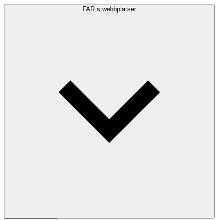
FAR:s webbplatser
Sökfråga
Sök