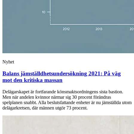
Nyhet
Balans jämställdhets­undersökning 2021: På väg
mot den kritiska massan
Delägarskapet är fortfarande könsmaktsordningens sista bastion.
Men när andelen kvinnor närmar sig 30 procent förändras
spelplanen snabbt. Alla beslutsfattande enheter är nu jämställda utom
delägarkretsen, där männen utgör 73 procent.