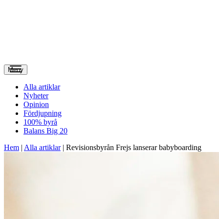
Meny
Alla artiklar
Nyheter
Opinion
Fördjupning
100% byrå
Balans Big 20
Hem
|
Alla artiklar
|
Revisionsbyrån Frejs lanserar babyboarding