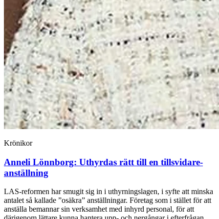
Krönikor
Anneli Lönnborg:
Uthyrdas rätt till en tillsvidare­
anställning
LAS-reformen har smugit sig in i uthyrningslagen, i syfte att minska
antalet så kallade ”osäkra” anställningar. Företag som i stället för att
anställa bemannar sin verksamhet med inhyrd personal, för att
därigenom lättare kunna hantera upp- och nergångar i efterfrågan,