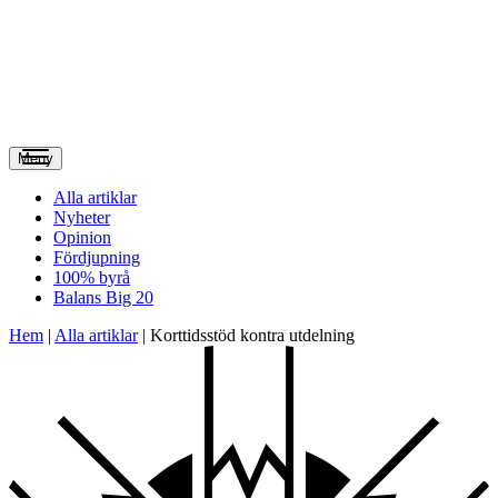
Meny
Alla artiklar
Nyheter
Opinion
Fördjupning
100% byrå
Balans Big 20
Hem
|
Alla artiklar
|
Korttidsstöd kontra utdelning