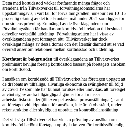
D
etta med korttidsstöd väcker fortfarande många frågor och
ärendena från Tillväxtverket till förvaltningsdomstolarna har
uppskattningsvis, i vart fall för förvaltningsrätten, inneburit en 10–15
procentig ökning av det totala antalet mål under 2021 som ligger för
domstolens prövning. En mängd av de överklaganden som
förvaltningsrätten får handlar om korttidsstöd i relation till beslutad
och/eller verkställd utdelning. Förvaltningsrätten har i vissa av
överklagandena gett företagen rätt. Tillväxtverket har dock
överklagat många av dessa domar och det återstår därmed att se vad
överrätt anser om relationen mellan korttidsstöd och utdelning.
Kortfattat är bakgrunden
till överklagandena att Tillväxtverket
preliminärt beviljat företag korttidsstöd baserat på företagets ansökan
om korttidsstöd.
I ansökan om korttidsstöd till Tillväxtverket har företagen uppgett att
de drabbats av tillfälliga, allvarliga ekonomiska svårigheter till följd
av covid-19 som inte har kunnat förutses eller undvikas, att företaget
använt sig av andra tillgängliga åtgärder för att minska
arbetskraftskostnader (till exempel avslutat provanställningar), samt
att företaget vid tidpunkten för ansökan, inte är på obestånd, under
rekonstruktion eller skyldig att upprätta en kontrollbalansräkning.
Det vill säga Tillväxtverket har vid sin prövning av ansökan om
korttidsstöd bedömt företagen uppfylla kraven för korttidsstöd enligt