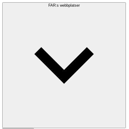
FAR:s webbplatser
Sökfråga
Sök