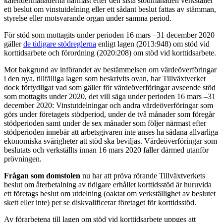
kalendermånaderna närmast efter den sista stödmånaden verkställer
ett beslut om vinstutdelning eller ett sådant beslut fattas av stämman,
styrelse eller motsvarande organ under samma period.
För stöd som mottagits under perioden 16 mars –31 december 2020
gäller
de tidigare stödreglerna
enligt lagen (2013:948) om stöd vid
korttidsarbete och förordning (2020:208) om stöd vid korttidsarbete.
Mot bakgrund av införandet av bestämmelsen om värdeöverföringar
i den nya, tillfälliga lagen som beskrivits ovan, har Tillväxtverket
dock förtydligat vad som gäller för värdeöverföringar avseende stöd
som mottagits under 2020, det vill säga under perioden 16 mars –31
december 2020: Vinstutdelningar och andra värdeöverföringar som
görs under företagets stödperiod, under de två månader som föregår
stödperioden samt under de sex månader som följer närmast efter
stödperioden innebär att arbetsgivaren inte anses ha sådana allvarliga
ekonomiska svårigheter att stöd ska beviljas. Värdeöverföringar som
beslutats och verkställts innan 16 mars 2020 faller därmed utanför
prövningen.
Frågan som domstolen
nu har att pröva rörande Tillväxtverkets
beslut om återbetalning av tidigare erhållet korttidsstöd är huruvida
ett företags beslut om utdelning (oaktat om verkställighet av beslutet
skett eller inte) per se diskvalificerar företaget för korttidsstöd.
Av förarbetena till lagen om stöd vid korttidsarbete uppges att