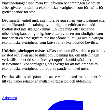
vinstutdelningar med mera
kan
påverka bedömningen av om en
arbetsgivare har sådana ekonomiska svårigheter som förutsätts för
godkännande för stöd.
Det framgår, enligt mig, inte i förarbetena att en vinstutdelning eller
annan liknande utbetalning ovillkorligen medför att en ansökan om
korttidsstöd inte ska godkännas. En utdelning eller liknande
utbetalning kan, enligt mig, inte ensam vara en omständighet som
innebär att en arbetsgivare inte har sådana tillfälliga och allvarliga
ekonomiska svårigheter som krävs för att korttidsstöd beviljas.
Utdelningsbeloppet måste ställas
i relation till storleken på behov
av stöd och även när beslutet om utdelning tas, om utdelningen
verkställs under tid som företaget uppbär korttidsstöd eller
dessförinnan, vad företaget gjort i övrigt för att inte drabbas av
ekonomiska svårigheter till följd av pandemin med mera.
Det ska således bli spännande att se vad domstolarna kommer fram
till vad gäller relationen mellan korttidsstöd och utdelning.
Arbetsrätt