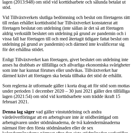
lagen (2013:948) om stöd vid korttidsarbete och sålunda betalat ut
stöd.
Vid Tillväxtverkets slutliga bedömning och beslut om företagens rätt
till redan erhållet korttidsstöd har Tillväxtverket konstaterat att
företagen beslutat om utdelning (inte sällan är det så att företagen
aldrig verkställt beslutet om utdelning på grund av pandemin och i
vissa fall har företagen till och med återtagit tidigare fattat beslut om
utdelning på grund av pandemin) och därmed inte kvalificerar sig
för det erhållna stödet.
Enligt Tillväxtverket kan företagen, givet beslutet om utdelning inte
anses ha drabbats av tillfälliga och allvarliga ekonomiska svårigheter
som inte har kunnat förutses eller undvikas. Tillväxtverket har
därmed krävt att företagen ska betala tillbaka det stöd de erhållit.
Som reglerna är utformade gäller i korta drag att för stöd som mottas
under perioden 1 december 2020 – 30 juni 2021 gäller den tillfälliga
lagen (2021:54) om stöd vid korttidsarbete som trädde ikraft 15
februari 2021.
Denna lag säger
vad gäller vinstutdelning och andra
värdeöverföringar att en arbetsgivare inte är stödberättigad om
arbetsgivaren under stödmånaderna, de två kalendermånaderna
närmast före den första stödmånaden eller de sex