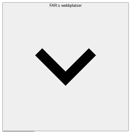
FAR:s webbplatser
Sökfråga
Sök