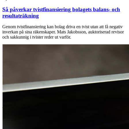
Så påverkar tvist­finansiering bolagets balans- och
resultaträkning
Genom tvistfinansiering kan bolag driva en tvist utan att få negativ
inverkan på sina räkenskaper. Mats Jakobsson, auktoriserad revisor
och sakkunnig i tvister reder ut varför.