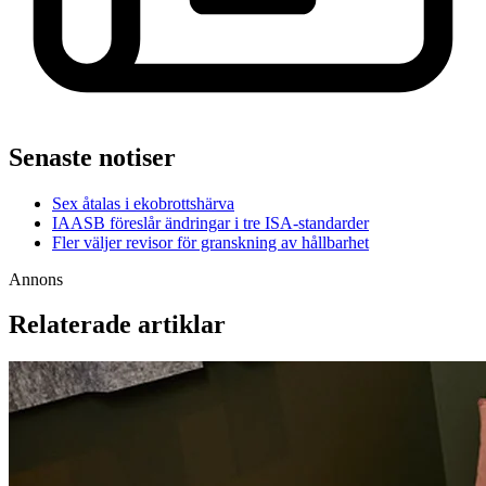
Senaste notiser
Sex åtalas i ekobrottshärva
IAASB föreslår ändringar i tre ISA-standarder
Fler väljer revisor för granskning av hållbarhet
Annons
Relaterade artiklar