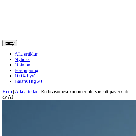
Meny
Alla artiklar
Nyheter
Opinion
Fördjupning
100% byrå
Balans Big 20
Hem
|
Alla artiklar
|
Redovisningsekonomer blir särskilt påverkade
av AI