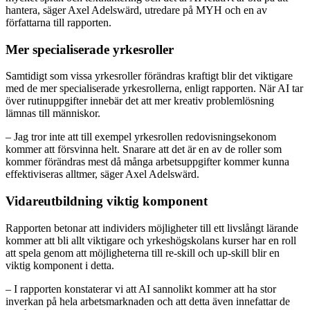
hantera, säger Axel Adelswärd, utredare på MYH och en av
författarna till rapporten.
Mer specialiserade yrkesroller
Samtidigt som vissa yrkesroller förändras kraftigt blir det viktigare
med de mer specialiserade yrkesrollerna, enligt rapporten. När AI tar
över rutinuppgifter innebär det att mer kreativ problemlösning
lämnas till människor.
– Jag tror inte att till exempel yrkesrollen redovisningsekonom
kommer att försvinna helt. Snarare att det är en av de roller som
kommer förändras mest då många arbetsuppgifter kommer kunna
effektiviseras alltmer, säger Axel Adelswärd.
Vidareutbildning viktig komponent
Rapporten betonar att individers möjligheter till ett livslångt lärande
kommer att bli allt viktigare och yrkeshögskolans kurser har en roll
att spela genom att möjligheterna till re-skill och up-skill blir en
viktig komponent i detta.
– I rapporten konstaterar vi att AI sannolikt kommer att ha stor
inverkan på hela arbetsmarknaden och att detta även innefattar de