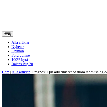
Meny
Alla artiklar
Nyheter
Opinion
Fördjupning
100% byrå
Balans Big 20
Hem
|
Alla artiklar
|
Prognos: Ljus arbetsmarknad inom redovisning o