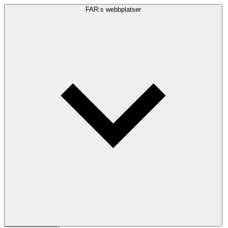
FAR:s webbplatser
Sökfråga
Sök