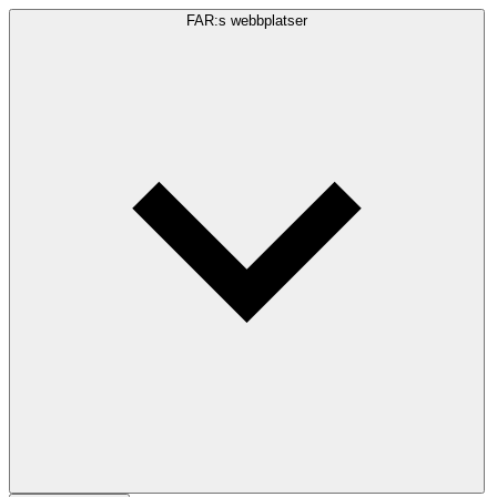
FAR:s webbplatser
Sökfråga
Sök