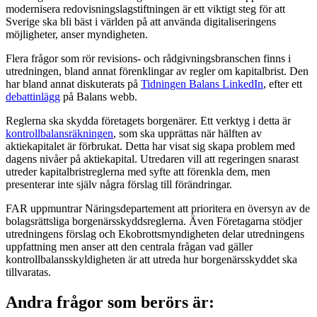
modernisera redovisningslagstiftningen är ett viktigt steg för att
Sverige ska bli bäst i världen på att använda digitaliseringens
möjligheter, anser myndigheten.
Flera frågor som rör revisions- och rådgivningsbranschen finns i
utredningen, bland annat förenklingar av regler om kapitalbrist. Den
har bland annat diskuterats på
Tidningen Balans LinkedIn
, efter ett
debattinlägg
på Balans webb.
Reglerna ska skydda företagets borgenärer. Ett verktyg i detta är
kontrollbalansräkningen
, som ska upprättas när hälften av
aktiekapitalet är förbrukat. Detta har visat sig skapa problem med
dagens nivåer på aktiekapital. Utredaren vill att regeringen snarast
utreder kapitalbristreglerna med syfte att förenkla dem, men
presenterar inte själv några förslag till förändringar.
FAR uppmuntrar Näringsdepartement att prioritera en översyn av de
bolagsrättsliga borgenärsskyddsreglerna. Även Företagarna stödjer
utredningens förslag och Ekobrottsmyndigheten delar utredningens
uppfattning men anser att den centrala frågan vad gäller
kontrollbalansskyldigheten är att utreda hur borgenärsskyddet ska
tillvaratas.
Andra frågor som berörs är: