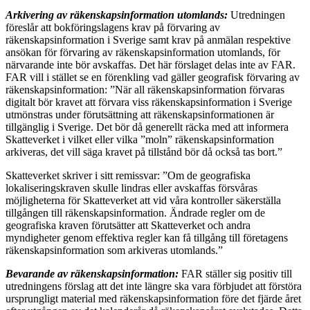
Arkivering av räkenskapsinformation utomlands:
Utredningen
föreslår att bokföringslagens krav på förvaring av
räkenskapsinformation i Sverige samt krav på anmälan respektive
ansökan för förvaring av räkenskapsinformation utomlands, för
närvarande inte bör avskaffas. Det här förslaget delas inte av FAR.
FAR vill i stället se en förenkling vad gäller geografisk förvaring av
räkenskapsinformation: ”När all räkenskapsinformation förvaras
digitalt bör kravet att förvara viss räkenskapsinformation i Sverige
utmönstras under förutsättning att räkenskapsinformationen är
tillgänglig i Sverige. Det bör då generellt räcka med att informera
Skatteverket i vilket eller vilka ”moln” räkenskapsinformation
arkiveras, det vill säga kravet på tillstånd bör då också tas bort.”
Skatteverket skriver i sitt remissvar: ”Om de geografiska
lokaliseringskraven skulle lindras eller avskaffas försvåras
möjligheterna för Skatteverket att vid våra kontroller säkerställa
tillgången till räkenskapsinformation. Ändrade regler om de
geografiska kraven förutsätter att Skatteverket och andra
myndigheter genom effektiva regler kan få tillgång till företagens
räkenskapsinformation som arkiveras utomlands.”
Bevarande av räkenskapsinformation:
FAR ställer sig positiv till
utredningens förslag att det inte längre ska vara förbjudet att förstöra
ursprungligt material med räkenskapsinformation före det fjärde året