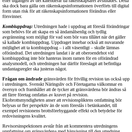
efter utgången av det kalenderår då räkenskapsåret avslutades. Detta
ska dock bara gälla om räkenskapsinformationen överförts till digital
form utan risk för att räkenskapsinformationen förändras eller
försvinner.
Kombiuppdrag:
Utredningen hade i uppdrag att föreslå förändringar
som behövs för att skapa en så ändamålsenlig och tydlig
avgränsning som möjligt för vad som bör vara tillåtet när det gäller
så kallade kombiuppdrag. Uppdraget innebar också att nuvarande
möjlighet att ta kombiuppdrag – i allt väsentligt – skulle lämnas
oförändrad. Det utredningen landat i är att oberoendehot vid
kombiuppdrag inte bör hanteras inom ramen för en oförändrad
analysmodell, och utredningen har därför föreslagit att befintliga
undantagsregler ska justeras något.
Frågan om ändrade
gränsvärden för frivillig revision tas också upp
i utredningen. Svenskt Näringsliv och Företagarna välkomnar en
översyn och framhåller att de tycker att gränsvärdena bör ändras så
att färre företag omfattas av kravet på revision.
Ekobrottsmyndigheten anser att revisionspliktens omfattning bör
belysas ur fler perspektiv än de som föreslås i betänkandet, till
exempel revisionens brottsförebyggande effekt och betydelse för
redovisningens kvalitet.
Revisorsinspektionen avstår från att kommentera utredningens
uppfattning om gränsvärdena med hänvisning till den utredning