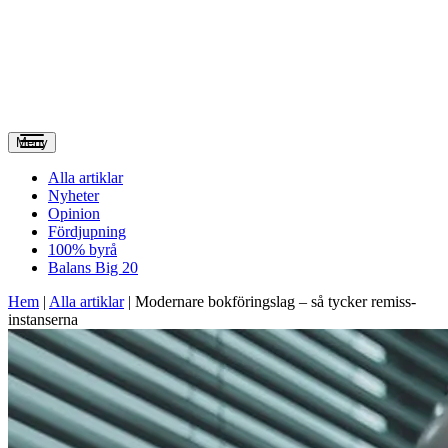
Meny
Alla artiklar
Nyheter
Opinion
Fördjupning
100% byrå
Balans Big 20
Hem
|
Alla artiklar
|
Modernare bokföringslag – så tycker remiss­
instanserna