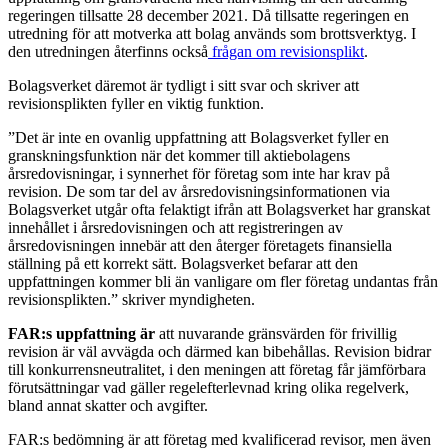
regeringen tillsatte 28 december 2021. Då tillsatte regeringen en
utredning för att motverka att bolag används som brottsverktyg. I
den utredningen återfinns också
frågan om revisionsplikt
.
Bolagsverket däremot är tydligt i sitt svar och skriver att
revisionsplikten fyller en viktig funktion.
”Det är inte en ovanlig uppfattning att Bolagsverket fyller en
granskningsfunktion när det kommer till aktiebolagens
årsredovisningar, i synnerhet för företag som inte har krav på
revision. De som tar del av årsredovisningsinformationen via
Bolagsverket utgår ofta felaktigt ifrån att Bolagsverket har granskat
innehållet i årsredovisningen och att registreringen av
årsredovisningen innebär att den återger företagets finansiella
ställning på ett korrekt sätt. Bolagsverket befarar att den
uppfattningen kommer bli än vanligare om fler företag undantas från
revisionsplikten.” skriver myndigheten.
FAR:s uppfattning är
att nuvarande gränsvärden för frivillig
revision är väl avvägda och därmed kan bibehållas. Revision bidrar
till konkurrensneutralitet, i den meningen att företag får jämförbara
förutsättningar vad gäller regelefterlevnad kring olika regelverk,
bland annat skatter och avgifter.
FAR:s bedömning är att företag med kvalificerad revisor, men även