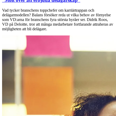
”Stolt över att erbjuda delägarskap”
Vad tycker branschens toppchefer om karriärtrappan och
delägarmodellen? Balans försöker reda ut vilka behov av förnyelse
som VD:arna för branschens fyra största byråer ser. Didrik Roos,
VD på Deloitte, tror att många medarbetare fortfarande attraheras av
möjligheten att bli delägare.