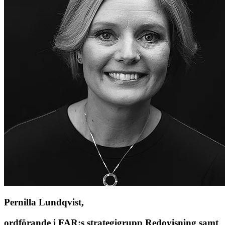
Pernilla Lundqvist,
ordförande i FAR:s strategigrupp Redovisning samt