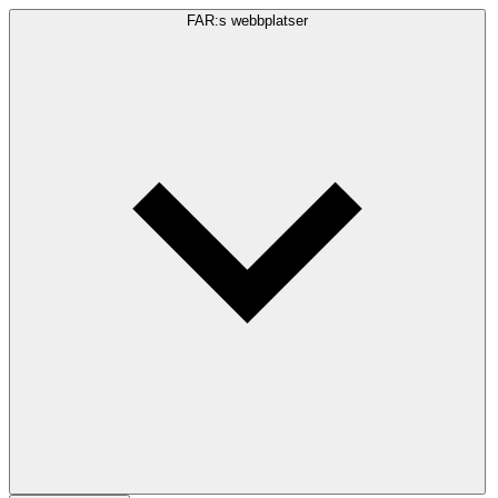
FAR:s webbplatser
Sökfråga
Sök