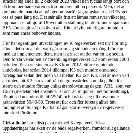
sträcker sig ända till 2 oktober 2023 vilket kan tyckas långt bort och
då kommer både våren och sommaren att ha passerat. Men, det är
omfattande materia att gå igenom varför jag uppskattar att BFN gett
oss så pass lång tid. Det står alla fritt att lämna remissvar vilket jag
uppmanar er att göra! Utöver att ta ställning till de förändringar som
BFN föreslagit står det även alla fritt att lyfta ytterligare områden
som man anser behöver ändras.
Hur har egentligen utvecklingen av K-regelverken sett ut? För mig
känns det som att det var i går som jag stöttade en mängd företag
med att implementera dem, men jag inser att det var ett tag sedan.
Den första versionen av förenklingsregelverket K2 kom redan 2008
och den första versionen av K3 kom 2012. Större onoterade
aktiebolag har sedan 2014 tillämpat K3 och mindre onoterade
företag har sedan den tiden valt mellan K2 och K3. Det är även värt
att notera att K2 skrevs utifrån de gränsvärden som då gällde för
större och mindre företag enligt årsredovisningslagen, ÅRL, som var
10/24 (medelantalet anställda 10 och 24 miljoner i nettoomsättning),
för att sedan ändras till 50/25/50 och i nästa steg till nuvarande
gränsvärden 50/40/80. Trots att fler och fler företag alltså fått
möjlighet att tillämpa K2 har någon större översyn av regelverket
inte skett förrän nu.
Cirka tio år
har alltså passerat med K-regelverk. Vissa
uppdateringar har skett av de båda regelverken, framför allt gällande