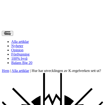
Meny
Alla artiklar
Nyheter
Opinion
Fördjupning
100% byrå
Balans Big 20
Hem
|
Alla artiklar
|
Hur har utvecklingen av K-regelverken sett ut?