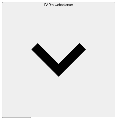
FAR:s webbplatser
Sökfråga
Sök