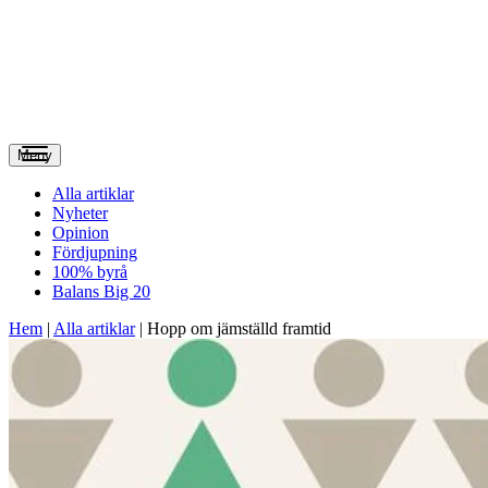
Meny
Alla artiklar
Nyheter
Opinion
Fördjupning
100% byrå
Balans Big 20
Hem
|
Alla artiklar
|
Hopp om jämställd framtid