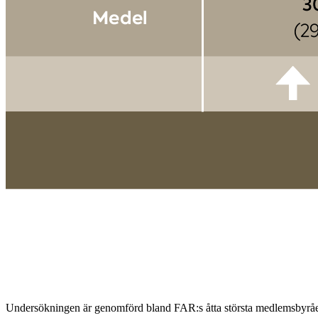
Undersökningen är ­genomförd bland FAR:s åtta största ­medlemsbyråer