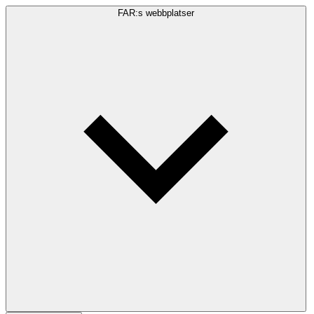
FAR:s webbplatser
Sökfråga
Sök