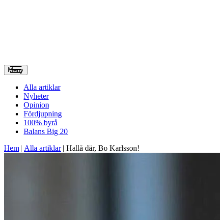
Meny
Alla artiklar
Nyheter
Opinion
Fördjupning
100% byrå
Balans Big 20
Hem
|
Alla artiklar
|
Hallå där, Bo Karlsson!