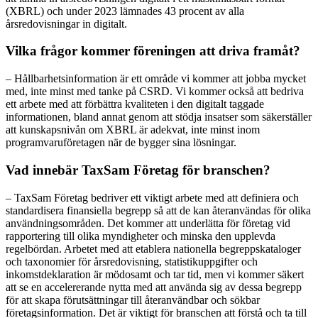
(XBRL) och under 2023 lämnades 43 procent av alla
årsredovisningar in digitalt.
Vilka frågor kommer föreningen att driva framåt?
– Hållbarhetsinformation är ett område vi kommer att jobba mycket
med, inte minst med tanke på CSRD. Vi kommer också att bedriva
ett arbete med att förbättra kvaliteten i den digitalt taggade
informationen, bland annat genom att stödja insatser som säkerställer
att kunskapsnivån om XBRL är adekvat, inte minst inom
programvaruföretagen när de bygger sina lösningar.
Vad innebär TaxSam Företag för branschen?
– TaxSam Företag bedriver ett viktigt arbete med att definiera och
standardisera finansiella begrepp så att de kan återanvändas för olika
användningsområden. Det kommer att underlätta för företag vid
rapportering till olika myndigheter och minska den upplevda
regelbördan. Arbetet med att etablera nationella begreppskataloger
och taxonomier för årsredovisning, statistikuppgifter och
inkomstdeklaration är mödosamt och tar tid, men vi kommer säkert
att se en accelererande nytta med att använda sig av dessa begrepp
för att skapa förutsättningar till återanvändbar och sökbar
företagsinformation. Det är viktigt för branschen att förstå och ta till