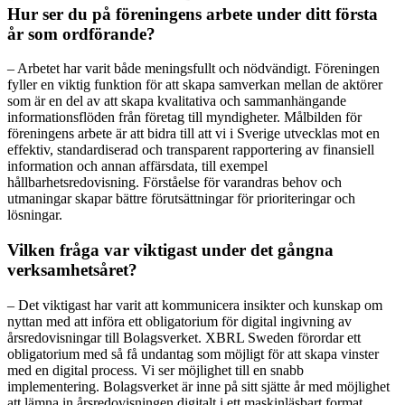
Hur ser du på föreningens arbete under ditt första
år som ordförande?
– Arbetet har varit både meningsfullt och nödvändigt. Föreningen
fyller en viktig funktion för att skapa samverkan mellan de aktörer
som är en del av att skapa kvalitativa och sammanhängande
informationsflöden från företag till myndigheter. Målbilden för
föreningens arbete är att bidra till att vi i Sverige utvecklas mot en
effektiv, standardiserad och transparent rapportering av finansiell
information och annan affärsdata, till exempel
hållbarhetsredovisning. Förståelse för varandras behov och
utmaningar skapar bättre förutsättningar för prioriteringar och
lösningar.
Vilken fråga var viktigast under det gångna
verksamhetsåret?
– Det viktigast har varit att kommunicera insikter och kunskap om
nyttan med att införa ett obligatorium för digital ingivning av
årsredovisningar till Bolagsverket. XBRL Sweden förordar ett
obligatorium med så få undantag som möjligt för att skapa vinster
med en digital process. Vi ser möjlighet till en snabb
implementering. Bolagsverket är inne på sitt sjätte år med möjlighet
att lämna in årsredovisningen digitalt i ett maskinläsbart format