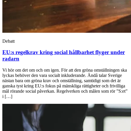
Debatt
EU:s regelkrav kring social hållbarhet flyger under
radarn
Vi hör om det om och om igen. För att den gröna omställningen ska
lyckas behöver den vara socialt inkluderande. Ändå talar Sverige
nästan bara om gröna krav och omställning, samtidigt som det är
ganska tyst kring EU:s fokus på mänskliga rättigheter och frivilliga
mål rörande social påverkan. Regelverken och målen som rör ”S:et”
i […]