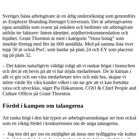
Sveriges bästa arbetsgivare är en årlig undersökning som genomförs
av Employer Branding-företaget Universum. Det är arbetsgivarens
egna anställda som svarar på enkäten och bedömer sin arbetsgivare
utifrån tre faktorer: Intern identitet, nöjdhet/rekommendation och
lojalitet. Grant Thornton är med i kategorin ”Stora bolag” som
innebär företag med fler än 600 anställda. Med på samma lista över
topp 50 är också PwC som landar på plats 24 och EY som placerar
sig på plats 32.
– Det känns naturligtvis väldigt roligt att vi rankar högst i branschen
och det är ett bevis på att vi har nöjda medarbetare. De är kärnan i
allt vi gör och om våra medarbetare trivs och mår bra, skapar vi
större värde för våra kunder vilket i sin tur gör att vi kan fortsätta
växa och utvecklas, säger Pia Håkansson, COO & Chief People and
Culture Officer på Grant Thornton.
Fördel i kampen om talangerna
Att ranka högt i den här typen av arbetsgivarrankingar ser hon också
som en viktig fördel i konkurrensen om de unga talangerna.
– Jag tror det ger oss en möjlighet att ännu mer tydliggöra vår kultur