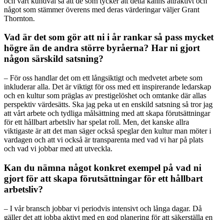
och vårt kundval så att de som tycker att detta känns attraktivt och
något som stämmer överens med deras värderingar väljer Grant
Thornton.
Vad är det som gör att ni i år rankar så pass mycket
högre än de andra större byråerna? Har ni gjort
någon särskild satsning?
– För oss handlar det om ett långsiktigt och medvetet arbete som
inkluderar alla. Det är viktigt för oss med ett inspirerande ledarskap
och en kultur som präglas av prestigelöshet och omtanke där allas
perspektiv värdesätts. Ska jag peka ut en enskild satsning så tror jag
att vårt arbete och tydliga målsättning med att skapa förutsättningar
för ett hållbart arbetsliv har spelat roll. Men, det kanske allra
viktigaste är att det man säger också speglar den kultur man möter i
vardagen och att vi också är transparenta med vad vi har på plats
och vad vi jobbar med att utveckla.
Kan du nämna något konkret exempel på vad ni
gjort för att skapa förutsättningar för ett hållbart
arbetsliv?
– I vår bransch jobbar vi periodvis intensivt och långa dagar. Då
gäller det att jobba aktivt med en god planering för att säkerställa en