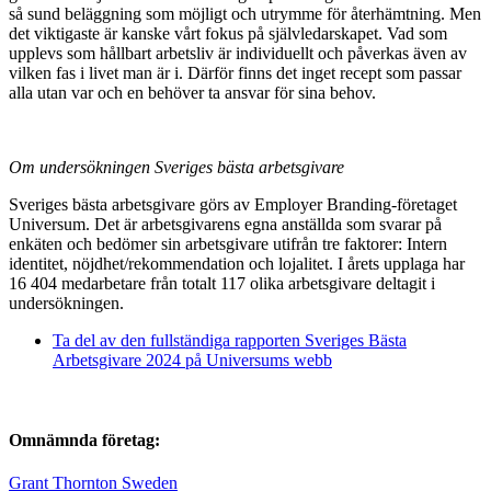
så sund beläggning som möjligt och utrymme för återhämtning. Men
det viktigaste är kanske vårt fokus på självledarskapet. Vad som
upplevs som hållbart arbetsliv är individuellt och påverkas även av
vilken fas i livet man är i. Därför finns det inget recept som passar
alla utan var och en behöver ta ansvar för sina behov.
Om undersökningen Sveriges bästa arbetsgivare
Sveriges bästa arbetsgivare görs av Employer Branding-företaget
Universum. Det är arbetsgivarens egna anställda som svarar på
enkäten och bedömer sin arbetsgivare utifrån tre faktorer: Intern
identitet, nöjdhet/rekommendation och lojalitet. I årets upplaga har
16 404 medarbetare från totalt 117 olika arbetsgivare deltagit i
undersökningen.
Ta del av den fullständiga rapporten Sveriges Bästa
Arbetsgivare 2024 på Universums webb
Omnämnda företag:
Grant Thornton Sweden