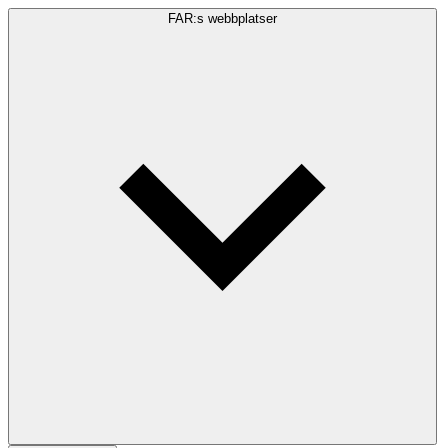
FAR:s webbplatser
Sökfråga
Sök