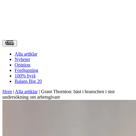
Meny
Alla artiklar
Nyheter
Opinion
Fördjupning
100% byrå
Balans Big 20
Hem
|
Alla artiklar
|
Grant Thornton: bäst i branschen i stor
undersökning om arbetsgivare