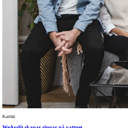
Karriär
WeAudit skapar ringar på vattnet