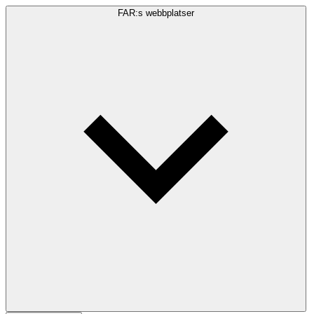
FAR:s webbplatser
Sökfråga
Sök