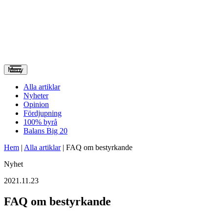
Meny
Alla artiklar
Nyheter
Opinion
Fördjupning
100% byrå
Balans Big 20
Hem
|
Alla artiklar
|
FAQ om bestyrkande
Nyhet
2021.11.23
FAQ om bestyrkande