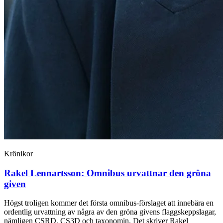
Krönikor
Rakel Lennartsson:
Omnibus urvattnar den gröna
given
Högst troligen kommer det första omnibus-förslaget att innebära en
ordentlig urvattning av några av den gröna givens flaggskeppslagar,
nämligen CSRD, CS3D och taxonomin. Det skriver Rakel