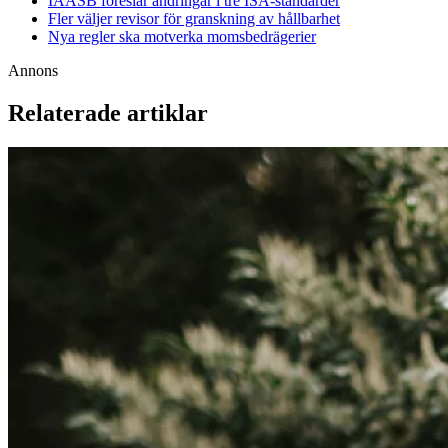
IAASB föreslår ändringar i tre ISA-standarder
Fler väljer revisor för granskning av hållbarhet
Nya regler ska motverka momsbedrägerier
Annons
Relaterade artiklar