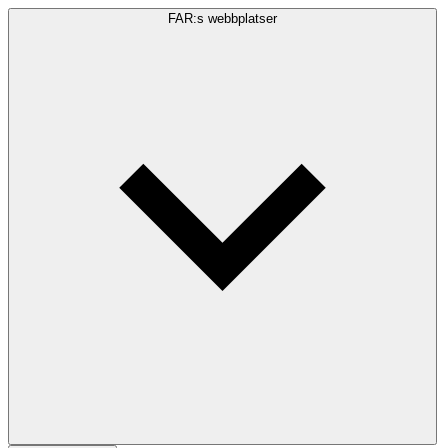
FAR:s webbplatser
Sökfråga
Sök