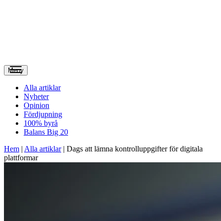
Meny
Alla artiklar
Nyheter
Opinion
Fördjupning
100% byrå
Balans Big 20
Hem
|
Alla artiklar
|
Dags att lämna kontrolluppgifter för digitala
plattformar