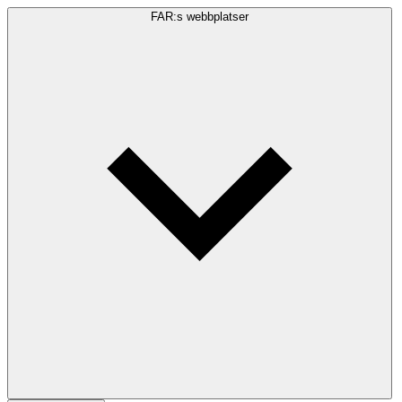
FAR:s webbplatser
Sökfråga
Sök