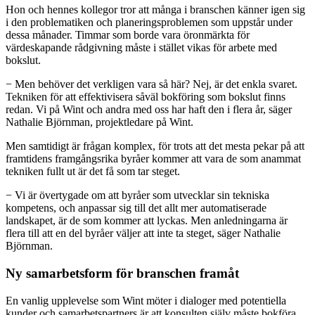
Hon och hennes kollegor tror att många i branschen känner igen sig
i den problematiken och planeringsproblemen som uppstår under
dessa månader. Timmar som borde vara öronmärkta för
värdeskapande rådgivning måste i stället vikas för arbete med
bokslut.
− Men behöver det verkligen vara så här? Nej, är det enkla svaret.
Tekniken för att effektivisera såväl bokföring som bokslut finns
redan. Vi på Wint och andra med oss har haft den i flera år, säger
Nathalie Björnman, projektledare på Wint.
Men samtidigt är frågan komplex, för trots att det mesta pekar på att
framtidens framgångsrika byråer kommer att vara de som anammat
tekniken fullt ut är det få som tar steget.
− Vi är övertygade om att byråer som utvecklar sin tekniska
kompetens, och anpassar sig till det allt mer automatiserade
landskapet, är de som kommer att lyckas. Men anledningarna är
flera till att en del byråer väljer att inte ta steget, säger Nathalie
Björnman.
Ny samarbetsform för branschen framåt
En vanlig upplevelse som Wint möter i dialoger med potentiella
kunder och samarbetspartners är att konsulten själv måste bokföra