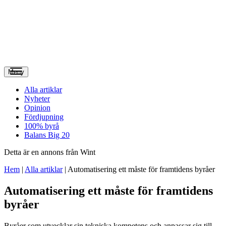
Meny
Alla artiklar
Nyheter
Opinion
Fördjupning
100% byrå
Balans Big 20
Detta är en annons från Wint
Hem
|
Alla artiklar
|
Automatisering ett måste för framtidens byråer
Automatisering ett måste för framtidens
byråer
Byråer som utvecklar sin tekniska kompetens och anpassar sig till