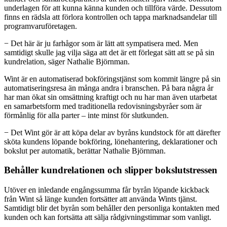
underlagen för att kunna känna kunden och tillföra värde. Dessutom
finns en rädsla att förlora kontrollen och tappa marknadsandelar till
programvaruföretagen.
− Det här är ju farhågor som är lätt att sympatisera med. Men
samtidigt skulle jag vilja säga att det är ett förlegat sätt att se på sin
kundrelation, säger Nathalie Björnman.
Wint är en automatiserad bokföringstjänst som kommit längre på sin
automatiseringsresa än många andra i branschen. På bara några år
har man ökat sin omsättning kraftigt och nu har man även utarbetat
en samarbetsform med traditionella redovisningsbyråer som är
förmånlig för alla parter – inte minst för slutkunden.
− Det Wint gör är att köpa delar av byråns kundstock för att därefter
sköta kundens löpande bokföring, lönehantering, deklarationer och
bokslut per automatik, berättar Nathalie Björnman.
Behåller kundrelationen och slipper bokslutstressen
Utöver en inledande engångssumma får byrån löpande kickback
från Wint så länge kunden fortsätter att använda Wints tjänst.
Samtidigt blir det byrån som behåller den personliga kontakten med
kunden och kan fortsätta att sälja rådgivningstimmar som vanligt.