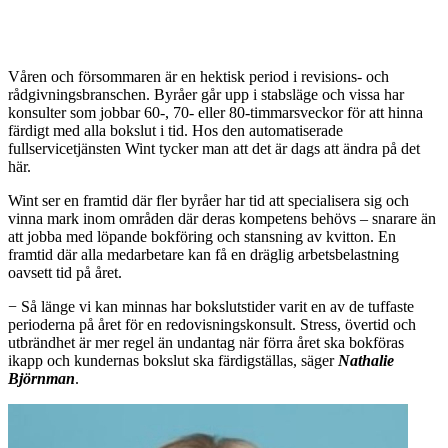
Våren och försommaren är en hektisk period i revisions- och
rådgivningsbranschen. Byråer går upp i stabsläge och vissa har
konsulter som jobbar 60-, 70- eller 80-timmarsveckor för att hinna
färdigt med alla bokslut i tid. Hos den automatiserade
fullservicetjänsten Wint tycker man att det är dags att ändra på det
här.
Wint ser en framtid där fler byråer har tid att specialisera sig och
vinna mark inom områden där deras kompetens behövs – snarare än
att jobba med löpande bokföring och stansning av kvitton. En
framtid där alla medarbetare kan få en dräglig arbetsbelastning
oavsett tid på året.
− Så länge vi kan minnas har bokslutstider varit en av de tuffaste
perioderna på året för en redovisningskonsult. Stress, övertid och
utbrändhet är mer regel än undantag när förra året ska bokföras
ikapp och kundernas bokslut ska färdigställas, säger
Nathalie
Björnman
.